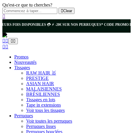
Qu'est-ce que tu cherches?
Clear
EURS FOIS DISPONIBLES 💳 ⚡️ -20€ SUR NOS PERRUQUES* CODE PROMO DV
Promos
Nouveautés
Tissages
RAW HAIR 🥇
PRESTIGE
ASIAN HAIR
MALAISIENNES
BRÉSILIENNES
Tissages en lots
Tape in extensions
Voir tous les tissages
Perruques
Voir toutes les perruques
Perruques lisses
Perruques bouclées