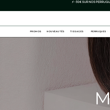
⚡️ -30€ SUR NOS PERRUQUES* 
PROMOS
NOUVEAUTÉS
TISSAGES
PERRUQUES
M