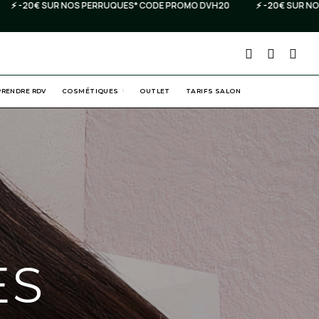
 -20€ SUR NOS PERRUQUES* CODE PROMO DVH20
⚡️ -20€ SUR NOS 
PRENDRE RDV
COSMÉTIQUES
OUTLET
TARIFS SALON
ES