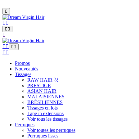
Promos
Nouveautés
Tissages
RAW HAIR 🥇
PRESTIGE
ASIAN HAIR
MALAISIENNES
BRÉSILIENNES
Tissages en lots
Tape in extensions
Voir tous les tissages
Perruques
Voir toutes les perruques
Perruques lisses