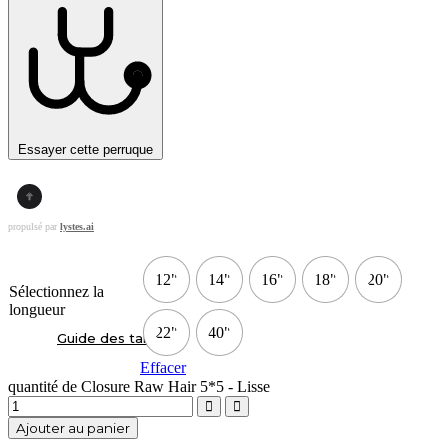
Essayer cette perruque
propulsé par
lystes.ai
12"
14"
16"
18"
20"
Sélectionnez la
longueur
22"
40"
Guide des tailles
Effacer
quantité de Closure Raw Hair 5*5 - Lisse
Ajouter au panier