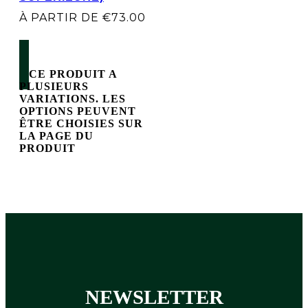
À PARTIR DE
€
73.00
7 rue René Boulanger 75010 Paris
CHOIX DES OPTIONS
CE PRODUIT A
PLUSIEURS
VARIATIONS. LES
OPTIONS PEUVENT
ÊTRE CHOISIES SUR
LA PAGE DU
PRODUIT
Une publication partagée par DREAM VIRGIN HAIR(LUXURYHAIR) (@amandineluxioushair)
Suivi de commande:
Notre service client reste à votre disposition
NEWSLETTER
Facebook
Instagram