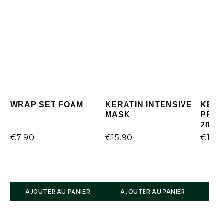
WRAP SET FOAM
KERATIN INTENSIVE
KEA
MASK
PRO
200
€
7.90
€
15.90
€
14
AJOUTER AU PANIER
AJOUTER AU PANIER