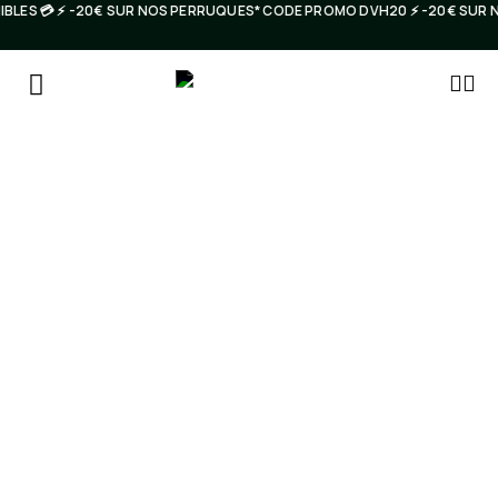
IBLES 💳 ⚡️ -20€ SUR NOS PERRUQUES* CODE PROMO DVH20 ⚡️ -20€ SUR