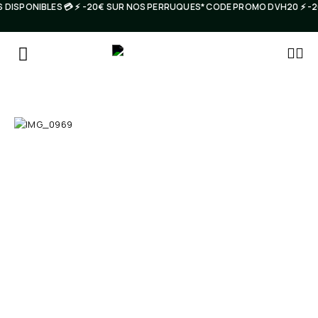
 DISPONIBLES 💳 ⚡️ -20€ SUR NOS PERRUQUES* CODE PROMO DVH20 ⚡️ 