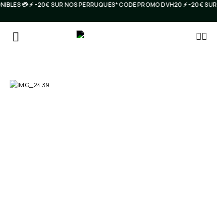
NIBLES 💳 ⚡️ -20€ SUR NOS PERRUQUES* CODE PROMO DVH20 ⚡️ -20€ S