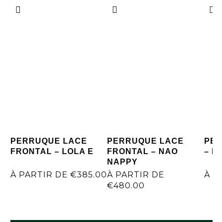
PERRUQUE LACE
PERRUQUE LACE
PER
FRONTAL – LOLA E
FRONTAL – NAO
– N
NAPPY
7 rue René Boulanger 75010 Paris
À PARTIR DE
€
385.00
À PARTIR DE
À P
€
480.00