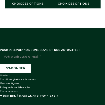
CHOIX DES OPTIONS
CHOIX DES OPTIONS
Suivi de commande:
POUR RECEVOIR NOS BONS PLANS ET NOS ACTUALITÉS :
Notre service client reste à votre disposition
Guide des tissages
Livraison
Facebook
Instagram
Conditions générales de ventes
Mentions légales
Remarque : Il n’est pas possible de retourner cet article. la
Politique de confidentialite
coloration étant réalisée sur mesure à la commande, un délai
Contactez-nous
est nécessaire avant expédition. Plus d’infos dans la page
7 RUE RENÉ BOULANGER 75010 PARIS
livraison.