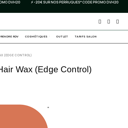
⚡️ -20€ SUR NOS PERRUQUES* CODE PROMO DVH20
⚡️ -20€ SUR 
PRENDRE RDV
COSMÉTIQUES
OUTLET
TARIFS SALON
AX (EDGE CONTROL)
Hair Wax (edge Control)
AI