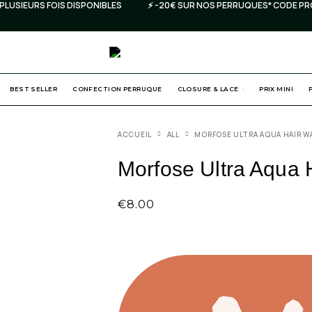
UES* CODE PROMO DVH30 ⚡️ PAIEMENTS EN PLUSIEURS FOIS DISPONIBLES
BEST SELLER
CONFECTION PERRUQUE
CLOSURE & LACE
PRIX MINI
ACCUEIL
ALL
MORFOSE ULTRA AQUA HAIR W
Morfose Ultra Aqua 
€
8.00