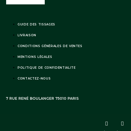
Notre service client reste à votre disposition
Facebook
Instagram
GUIDE DES TISSAGES
Remarque : Il n’est pas possible de retourner cet article.
Coloration sur mesure. Cet article nécessite quelques jours de
LIVRAISON
délai avant expédition.
CONDITIONS GÉNÉRALES DE VENTES
MENTIONS LÉGALES
POLITIQUE DE CONFIDENTIALITE
CONTACTEZ-NOUS
7 RUE RENÉ BOULANGER 75010 PARIS