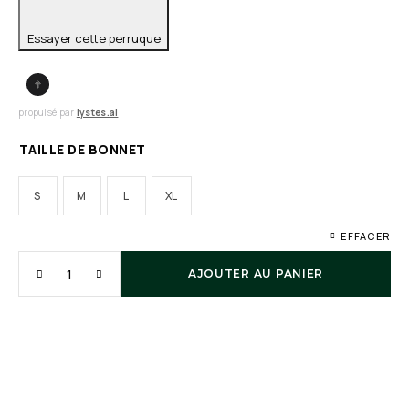
Essayer cette perruque
propulsé par
lystes.ai
TAILLE DE BONNET
S
M
L
XL
EFFACER
AJOUTER AU PANIER