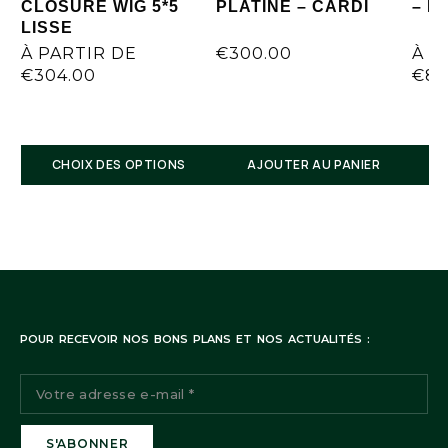
CLOSURE WIG 5*5
PLATINE – CARDI
– D
LISSE
À PARTIR DE
€
300.00
À P
€
304.00
€
85
7 rue René Boulanger 75010 Paris
CHOIX DES OPTIONS
AJOUTER AU PANIER
POUR RECEVOIR NOS BONS PLANS ET NOS ACTUALITÉS :
Suivi de commande: