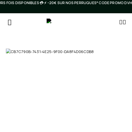
RS FOIS DISPONIBLES 💳 ⚡️ -20€ SUR NOS PERRUQUES* CODE PROMO DVH