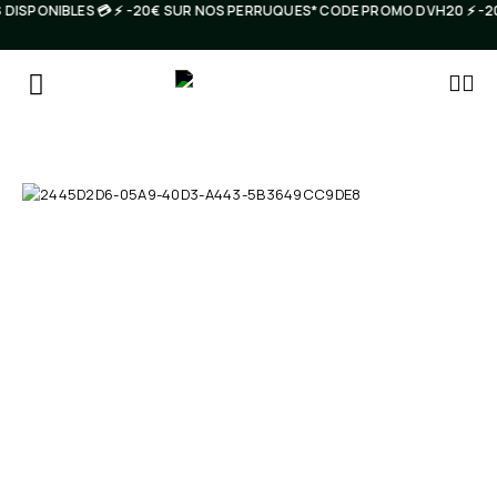
 DISPONIBLES 💳 ⚡️ -20€ SUR NOS PERRUQUES* CODE PROMO DVH20 ⚡️ 