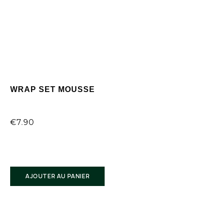
WRAP SET MOUSSE
7 rue René Boulanger 75010 Paris
€
7.90
AJOUTER AU PANIER