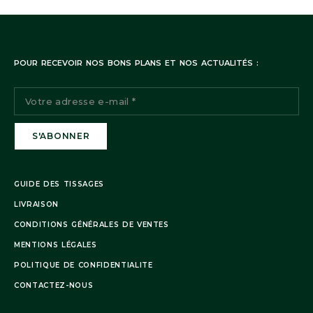
POUR RECEVOIR NOS BONS PLANS ET NOS ACTUALITÉS :
Suivi de commande:
Notre service client reste à votre disposition
Facebook
Instagram
Remarque : Il n’est pas possible de retourner cet article. Cet
GUIDE DES TISSAGES
article étant réalisé sur mesure à la commande, un délai est
LIVRAISON
nécessaire avant expédition. Plus d’infos sur notre page
CONDITIONS GÉNÉRALES DE VENTES
livraison.
MENTIONS LÉGALES
POLITIQUE DE CONFIDENTIALITE
CONTACTEZ-NOUS