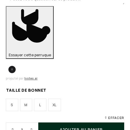
Essayer cette perruque
propulsé par
lystes.ai
TAILLE DE BONNET
S
M
L
XL
EFFACER
AJOUTER AU PANIER