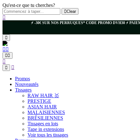
Qu'est-ce que tu cherches?
Clear
⚡️ -30€ SUR NOS PERRUQUES* CODE PROMO DVH30 ⚡️ PAIEMEN
Promos
Nouveautés
Tissages
RAW HAIR 🥇
PRESTIGE
ASIAN HAIR
MALAISIENNES
BRÉSILIENNES
Tissages en lots
Tape in extensions
Voir tous les tissages