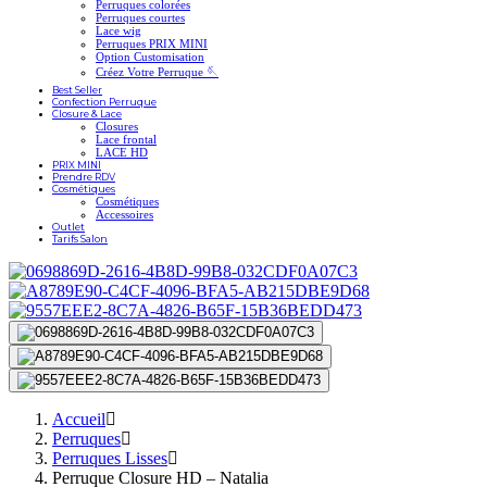
Perruques colorées
Perruques courtes
Lace wig
Perruques PRIX MINI
Option Customisation
Créez Votre Perruque 🪡
Best Seller
Confection Perruque
Closure & Lace
Closures
Lace frontal
LACE HD
PRIX MINI
Prendre RDV
Cosmétiques
Cosmétiques
Accessoires
Outlet
Tarifs Salon
Accueil
Perruques
Perruques Lisses
Perruque Closure HD – Natalia