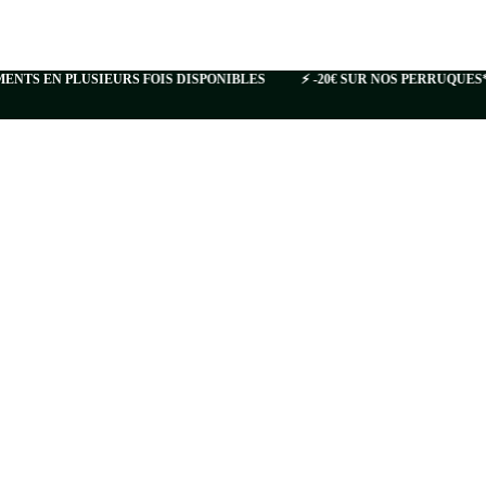
TS EN PLUSIEURS FOIS DISPONIBLES
⚡️ -20€ SUR NOS PERRUQUES* 