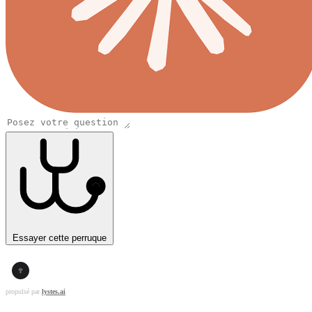
Essayer cette perruque
propulsé par
lystes.ai