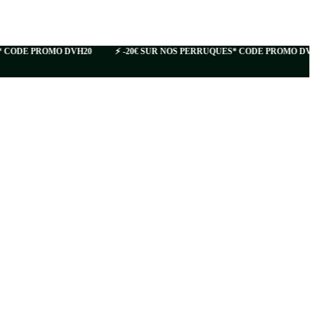
CODE PROMO DVH20
⚡️ -20€ SUR NOS PERRUQUES* CODE PROMO DVH20