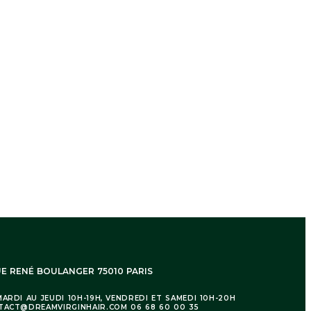
7 rue René Boulanger 75010 Paris
k
Instagram
ion est nécessaire avant expédition.
UE RENÉ BOULANGER 75010 PARIS
ARDI AU JEUDI 10H-19H, VENDREDI ET SAMEDI 10H-20H
TACT@DREAMVIRGINHAIR.COM 06 68 60 00 35