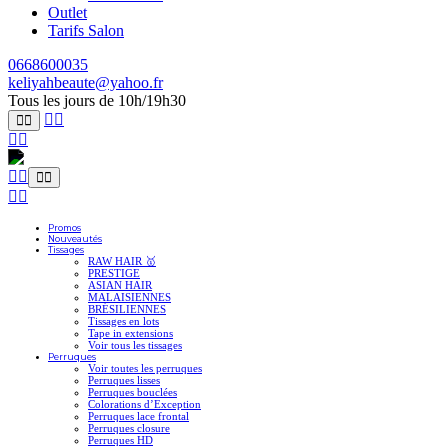
Outlet
Tarifs Salon
0668600035
keliyahbeaute@yahoo.fr
Tous les jours de 10h/19h30
Promos
Nouveautés
Tissages
RAW HAIR 🥇
PRESTIGE
ASIAN HAIR
MALAISIENNES
BRÉSILIENNES
Tissages en lots
Tape in extensions
Voir tous les tissages
Perruques
Voir toutes les perruques
Perruques lisses
Perruques bouclées
Colorations d’Exception
Perruques lace frontal
Perruques closure
Perruques HD