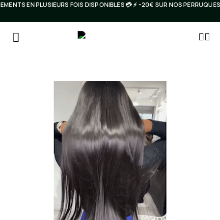
MENTS EN PLUSIEURS FOIS DISPONIBLES 💳 ⚡️ -20€ SUR NOS PERRUQUE