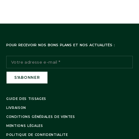
POUR RECEVOIR NOS BONS PLANS ET NOS ACTUALITÉS :
Suivi de commande:
Notre service client reste à votre disposition
Facebook
Instagram
Remarque : Il n’est pas possible de retourner cet article. Cet
GUIDE DES TISSAGES
article étant réalisé sur mesure à la commande, un délai de
LIVRAISON
confection est nécessaire avant expédition.
CONDITIONS GÉNÉRALES DE VENTES
MENTIONS LÉGALES
POLITIQUE DE CONFIDENTIALITE