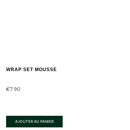
WRAP SET MOUSSE
7 rue René Boulanger 75010 Paris
€
7.90
AJOUTER AU PANIER