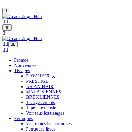
Promos
Nouveautés
Tissages
RAW HAIR 🥇
PRESTIGE
ASIAN HAIR
MALAISIENNES
BRÉSILIENNES
Tissages en lots
Tape in extensions
Voir tous les tissages
Perruques
Voir toutes les perruques
Perruques lisses