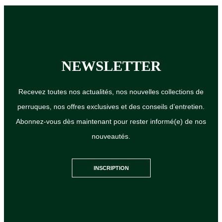
NEWSLETTER
Recevez toutes nos actualités, nos nouvelles collections de
perruques, nos offres exclusives et des conseils d’entretien.
Suivi de commande:
Abonnez-vous dès maintenant pour rester informé(e) de nos
nouveautés.
Notre service client reste à votre disposition
Facebook
Instagram
INSCRIPTION
Remarque : Il n’est pas possible de retourner cet article. Cet
article étant réalisé sur mesure à la commande, un délai de
confection est nécessaire avant expédition.