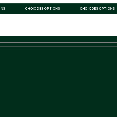
ONS
CHOIX DES OPTIONS
CHOIX DES OPTIONS
Fa
il n’est pas possible de le retourner. La confection de cet article né
e LIVRAISON