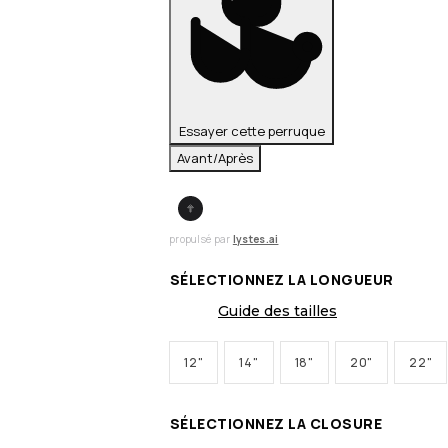
Essayer cette perruque
Avant/Après
propulsé par
lystes.ai
SÉLECTIONNEZ LA LONGUEUR
Guide des tailles
12"
14"
18"
20"
22"
SÉLECTIONNEZ LA CLOSURE