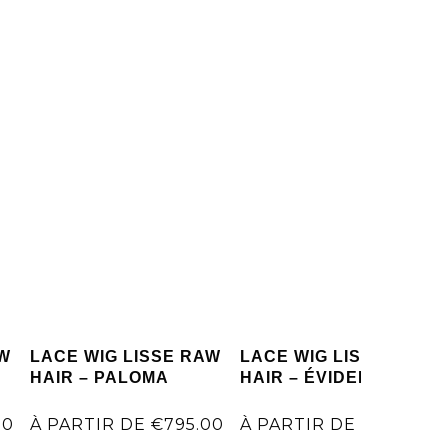
7 rue René Boulanger 75010 Paris
AW
LACE WIG LISSE RAW
LACE WIG LISSE RAW
HAIR – PALOMA
HAIR – ÉVIDENCE
00
À PARTIR DE
€
795.00
À PARTIR DE
€
795.00