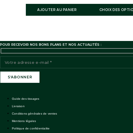
Suivi de commande:
AJOUTER AU PANIER
CHOIX DES OPTI
Notre service client reste à votre disposition
Remarque : Cet article étant confectionné à la commande, 
commande. Plus d’informations sur les délais sur la pag
POUR RECEVOIR NOS BONS PLANS ET NOS ACTUALITÉS :
Guide des tissages
Livraison
Conditions générales de ventes
Mentions légales
Politique de confidentialite