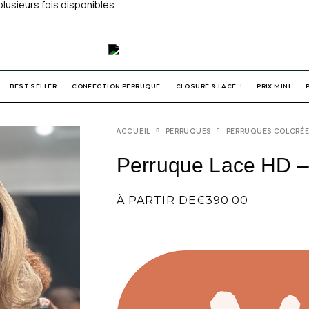
usieurs fois disponibles
BEST SELLER
CONFECTION PERRUQUE
CLOSURE & LACE
PRIX MINI
ACCUEIL
PERRUQUES
PERRUQUES COLORÉ
Perruque Lace HD 
À PARTIR DE
€
390.00