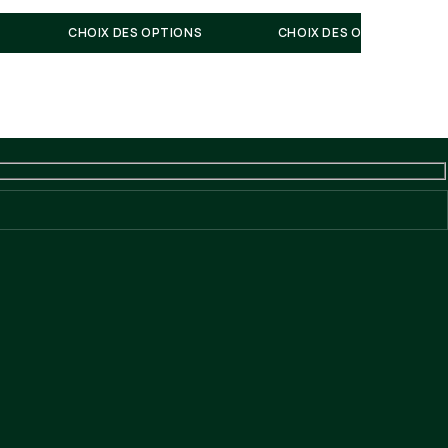
CHOIX DES OPTIONS
CHOIX DES OPTIONS
cebook
Instagram
cessite un délai de quelques jours avant expédition de la