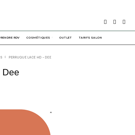
PRENDRE RDV
COSMÉTIQUES
OUTLET
TARIFS SALON
ES
PERRUQUE LACE HD – DEE
– Dee
AI