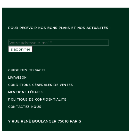
7 rue René Boulanger 75010 Paris
POUR RECEVOIR NOS BONS PLANS ET NOS ACTUALITÉS :
GUIDE DES TISSAGES
Suivi de commande:
LIVRAISON
CONDITIONS GÉNÉRALES DE VENTES
MENTIONS LÉGALES
Notre service client reste à votre disposition
POLITIQUE DE CONFIDENTIALITE
CONTACTEZ-NOUS
Facebook
Instagram
Remarque : Il n’est pas possible de retourner cet article. Cet
7 RUE RENÉ BOULANGER 75010 PARIS
article étant réalisé sur mesure à la commande, quelques
jours de délai sont nécessaires avant expédition.