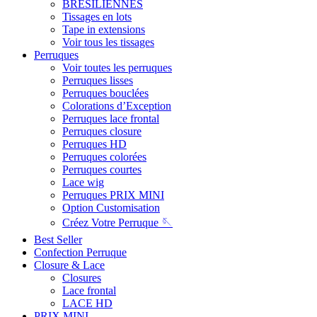
BRÉSILIENNES
Tissages en lots
Tape in extensions
Voir tous les tissages
Perruques
Voir toutes les perruques
Perruques lisses
Perruques bouclées
Colorations d’Exception
Perruques lace frontal
Perruques closure
Perruques HD
Perruques colorées
Perruques courtes
Lace wig
Perruques PRIX MINI
Option Customisation
Créez Votre Perruque 🪡
Best Seller
Confection Perruque
Closure & Lace
Closures
Lace frontal
LACE HD
PRIX MINI