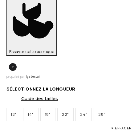
Essayer cette perruque
propulsé par
lystes.ai
SÉLECTIONNEZ LA LONGUEUR
Guide des tailles
12"
14"
18"
22"
24"
28"
EFFACER