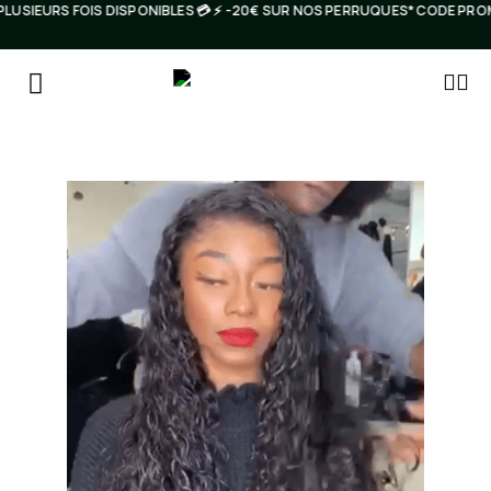
USIEURS FOIS DISPONIBLES 💳 ⚡️ -20€ SUR NOS PERRUQUES* CODE PRO