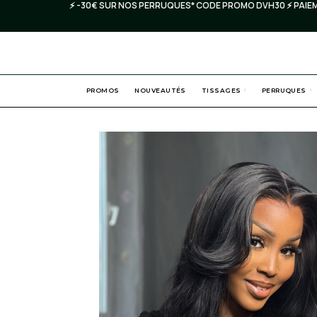
⚡️ -30€ SUR NOS PERRUQUES* CODE PROMO DVH30 ⚡️ PAIEMENT
PROMOS
NOUVEAUTÉS
TISSAGES
PERRUQUES