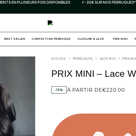
S EN PLUSIEURS FOIS DISPONIBLES
⚡️ -20€ SUR NOS PERRUQUES* C
BEST SELLER
CONFECTION PERRUQUE
CLOSURE & LACE
PRIX MINI
ACCUEIL
PERRUQUES
LACE WIG
PRIX MI
PRIX MINI – Lace W
À PARTIR DE
€
220.00
-15%