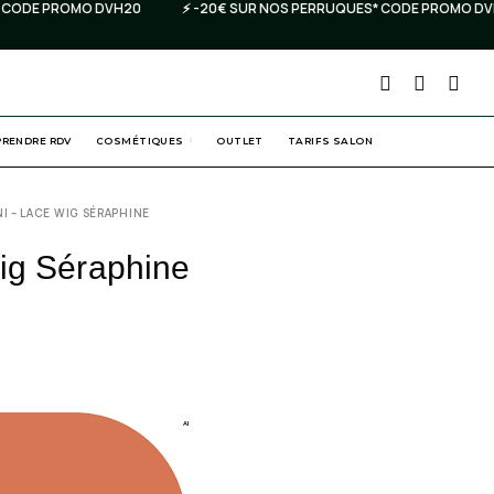
ODE PROMO DVH20
⚡️ -20€ SUR NOS PERRUQUES* CODE PROMO DVH2
PRENDRE RDV
COSMÉTIQUES
OUTLET
TARIFS SALON
NI – LACE WIG SÉRAPHINE
ig Séraphine
AI