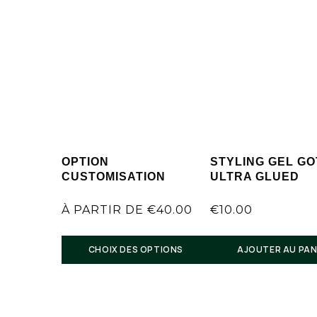
OPTION
STYLING GEL G
CUSTOMISATION
ULTRA GLUED
À PARTIR DE
€
40.00
€
10.00
Suivi de commande:
CHOIX DES OPTIONS
AJOUTER AU PAN
Notre service client reste à votre disposition
Remarque : Il n’est pas possible de retourner cet article