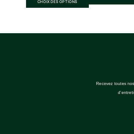
CHOIX DES OPTIONS
Suivi de commande:
Notre service client reste à votre disposition
Recevez toutes nos 
d’entre