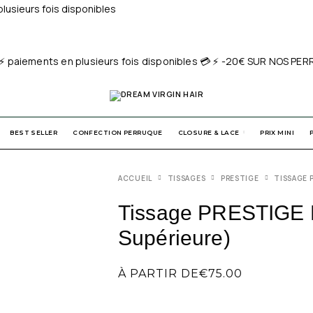
usieurs fois disponibles
ents en plusieurs fois disponibles 💳 ⚡️ -20€ SUR NOS PERR
BEST SELLER
CONFECTION PERRUQUE
CLOSURE & LACE
PRIX MINI
ACCUEIL
TISSAGES
PRESTIGE
TISSAGE 
Tissage PRESTIGE K
Supérieure)
À PARTIR DE
€
75.00