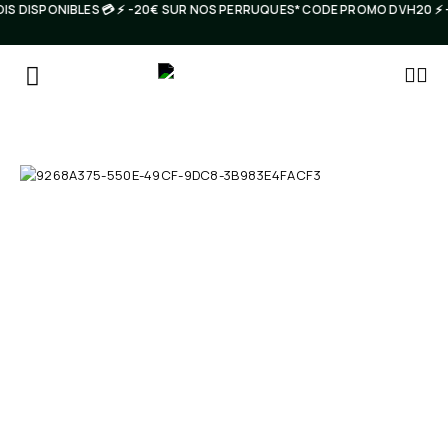
IS DISPONIBLES 💳 ⚡️ -20€ SUR NOS PERRUQUES* CODE PROMO DVH20 ⚡