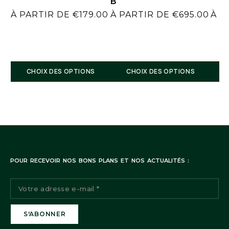
B
À PARTIR DE
€
179.00
À PARTIR DE
€
695.00
À P
7 rue René Boulanger 75010 Paris
CHOIX DES OPTIONS
CHOIX DES OPTIONS
POUR RECEVOIR NOS BONS PLANS ET NOS ACTUALITÉS :
Suivi de commande:
Notre service client reste à votre disposition