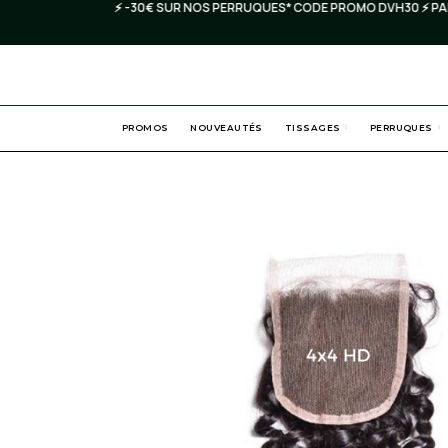
⚡️ -30€ SUR NOS PERRUQUES* CODE PROMO DVH30 ⚡️ PAIEM
PROMOS
NOUVEAUTÉS
TISSAGES
PERRUQUES