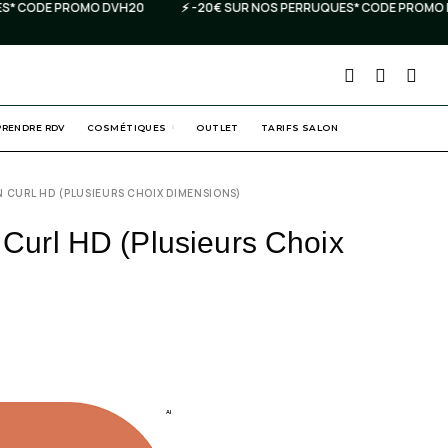
* CODE PROMO DVH20
⚡️ -20€ SUR NOS PERRUQUES* CODE PROMO DV
PRENDRE RDV
COSMÉTIQUES
OUTLET
TARIFS SALON
N CURL HD (PLUSIEURS CHOIX DIMENSIONS)
 Curl HD (Plusieurs Choix
AI