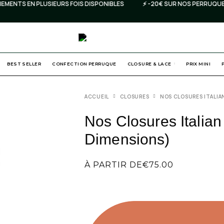
ENTS EN PLUSIEURS FOIS DISPONIBLES
⚡️ -20€ SUR NOS PERRUQUES
BEST SELLER
CONFECTION PERRUQUE
CLOSURE & LACE
PRIX MINI
ACCUEIL
CLOSURES
NOS CLOSURES ITALIA
Nos Closures Italian
Dimensions)
À PARTIR DE
€
75.00