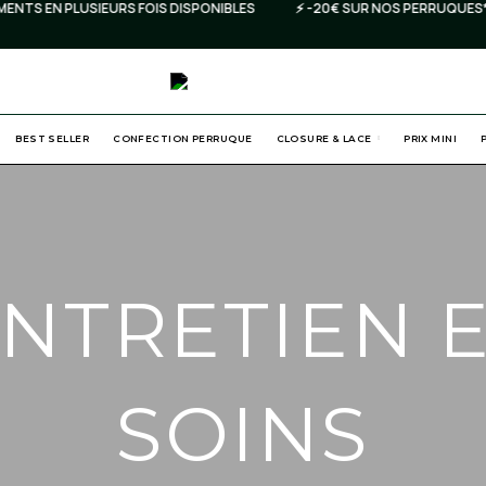
S EN PLUSIEURS FOIS DISPONIBLES
⚡️ -20€ SUR NOS PERRUQUES* C
BEST SELLER
CONFECTION PERRUQUE
CLOSURE & LACE
PRIX MINI
NTRETIEN 
SOINS