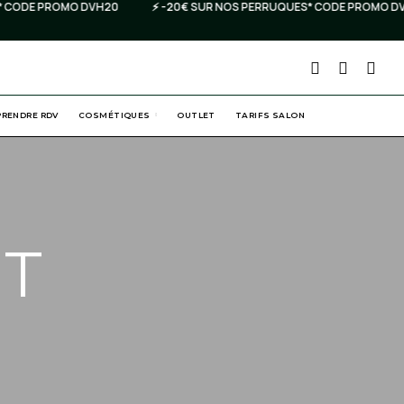
ODE PROMO DVH20
⚡️ -20€ SUR NOS PERRUQUES* CODE PROMO DVH20
PRENDRE RDV
COSMÉTIQUES
OUTLET
TARIFS SALON
ET