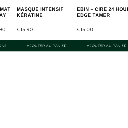
RMAT
MASQUE INTENSIF
EBIN – CIRE 24 HOU
AY
KÉRATINE
EDGE TAMER
.90
€
15.90
€
15.00
ONS
AJOUTER AU PANIER
AJOUTER AU PANIER