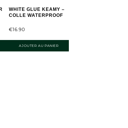
R
WHITE GLUE KEAMY –
COLLE WATERPROOF
€
16.90
AJOUTER AU PANIER