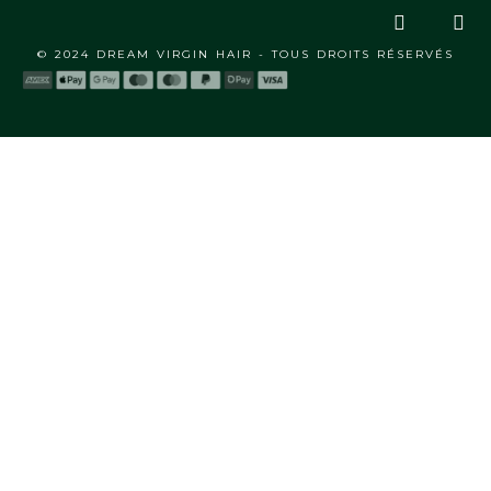
© 2024 DREAM VIRGIN HAIR - TOUS DROITS RÉSERVÉS
A