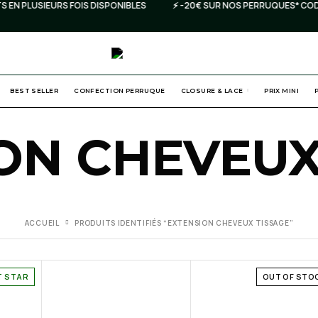
 PLUSIEURS FOIS DISPONIBLES
⚡️ -20€ SUR NOS PERRUQUES* CODE 
BEST SELLER
CONFECTION PERRUQUE
CLOSURE & LACE
PRIX MINI
ON CHEVEUX
ACCUEIL
PRODUITS IDENTIFIÉS “EXTENSION CHEVEUX TISSAGE”
T STAR
OUT OF STO