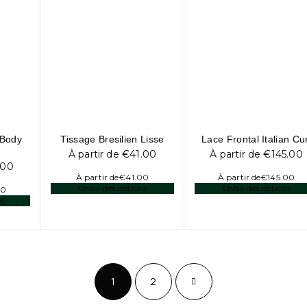
 Body
Tissage Bresilien Lisse
Lace Frontal Italian Cur
À partir de
€
41.00
À partir de
€
145.00
.00
À partir de
€
41.00
À partir de
€
145.00
Choix des options
Choix des options
00
s
1
2