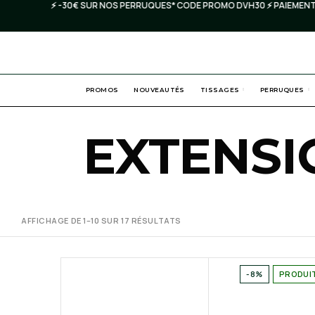
⚡️ -30€ SUR NOS PERRUQUES* CODE PROMO DVH30 ⚡️ PAIEMENTS EN
PROMOS
NOUVEAUTÉS
TISSAGES
PERRUQUES
EXTENSI
AFFICHAGE DE 1–10 SUR 17 RÉSULTATS
-8%
PRODUI