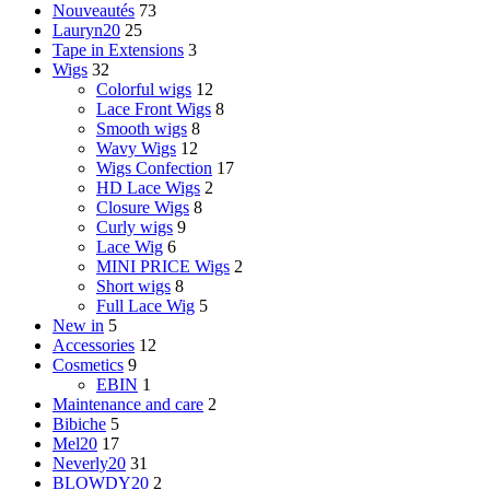
Nouveautés
73
Lauryn20
25
Tape in Extensions
3
Wigs
32
Colorful wigs
12
Lace Front Wigs
8
Smooth wigs
8
Wavy Wigs
12
Wigs Confection
17
HD Lace Wigs
2
Closure Wigs
8
Curly wigs
9
Lace Wig
6
MINI PRICE Wigs
2
Short wigs
8
Full Lace Wig
5
New in
5
Accessories
12
Cosmetics
9
EBIN
1
Maintenance and care
2
Bibiche
5
Mel20
17
Neverly20
31
BLOWDY20
2