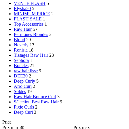
VENTE FLASH
5
Elysha20
5
MINIMUM PRICE
2
FLASH SALE
1
Top Accessories
1
Raw Hair
57
Perruques Blondes
2
Blond
29
Neverly
13
Ronisia
18
Tissages Raw Hair
23
Sephora
1
Boucles
21
raw hair lisse
9
DEE20
2
Deep Curly
5
Afro Curl
2
Soldes
19
Raw Hair Bounce Curl
3
Sélection Best Raw Hair
9
Pixie Curls
2
Deep Curl
3
Price
Prix min
Prix max