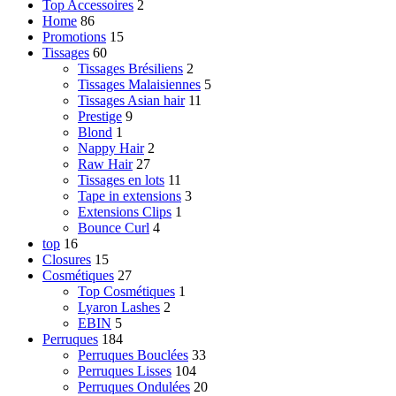
Top Accessoires
2
Home
86
Promotions
15
Tissages
60
Tissages Brésiliens
2
Tissages Malaisiennes
5
Tissages Asian hair
11
Prestige
9
Blond
1
Nappy Hair
2
Raw Hair
27
Tissages en lots
11
Tape in extensions
3
Extensions Clips
1
Bounce Curl
4
top
16
Closures
15
Cosmétiques
27
Top Cosmétiques
1
Lyaron Lashes
2
EBIN
5
Perruques
184
Perruques Bouclées
33
Perruques Lisses
104
Perruques Ondulées
20