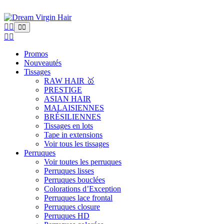
Promos
Nouveautés
Tissages
RAW HAIR 🥇
PRESTIGE
ASIAN HAIR
MALAISIENNES
BRÉSILIENNES
Tissages en lots
Tape in extensions
Voir tous les tissages
Perruques
Voir toutes les perruques
Perruques lisses
Perruques bouclées
Colorations d’Exception
Perruques lace frontal
Perruques closure
Perruques HD