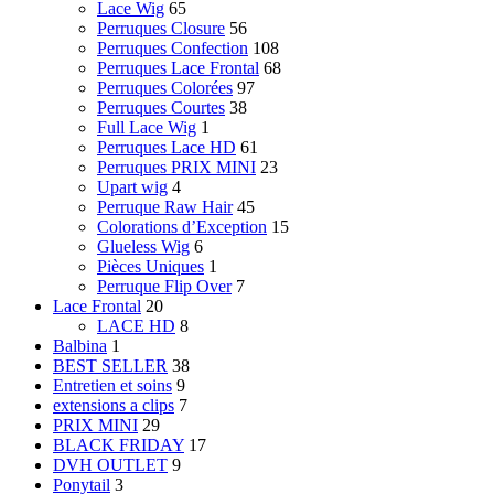
Lace Wig
65
Perruques Closure
56
Perruques Confection
108
Perruques Lace Frontal
68
Perruques Colorées
97
Perruques Courtes
38
Full Lace Wig
1
Perruques Lace HD
61
Perruques PRIX MINI
23
Upart wig
4
Perruque Raw Hair
45
Colorations d’Exception
15
Glueless Wig
6
Pièces Uniques
1
Perruque Flip Over
7
Lace Frontal
20
LACE HD
8
Balbina
1
BEST SELLER
38
Entretien et soins
9
extensions a clips
7
PRIX MINI
29
BLACK FRIDAY
17
DVH OUTLET
9
Ponytail
3